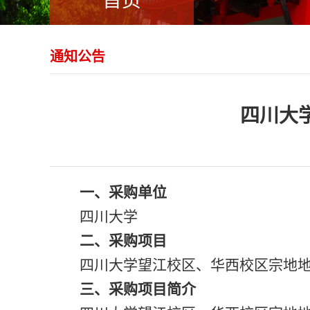
首页
通知公告
四川大
一、
采购
单位
四川大学
二、
采购
项目
四川大学望江
校区
、
华西
校区
宗地
三、
采购
项目简介