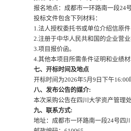
报名地点：成都市一环路南一段
24
投标文件包含
下列材料：
1.法人授权委托书或单位介绍信原
2.注册于中华人民共和国的企业营
3.项目报价函。
4.其他本项目所需条件证明和业绩
七、
开标
时间
及地点
开标
时间为
2026年5月9日下午1
八、发布公告的媒介
:
本次采购公告在四川大学资产管理
九、联系方式
:
地址：成都市一环路南一段
24号四
邮政编码：
610065