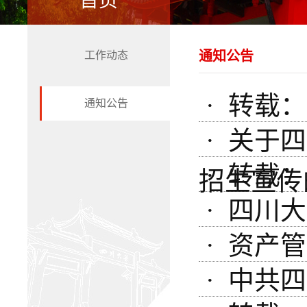
首页
通知公告
工作动态
· 转载：
通知公告
· 关于
· 转载：
招生宣传
· 四川
· 资产
· 中共