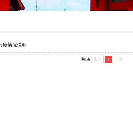
具报废情况说明
共1条
上页
1
下页