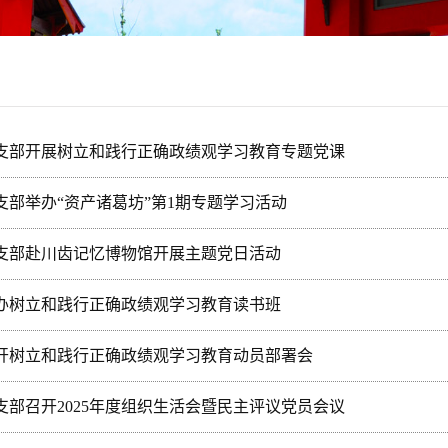
党支部开展树立和践行正确政绩观学习教育专题党课
支部举办“资产诸葛坊”第1期专题学习活动
党支部赴川齿记忆博物馆开展主题党日活动
举办树立和践行正确政绩观学习教育读书班
召开树立和践行正确政绩观学习教育动员部署会
支部召开2025年度组织生活会暨民主评议党员会议