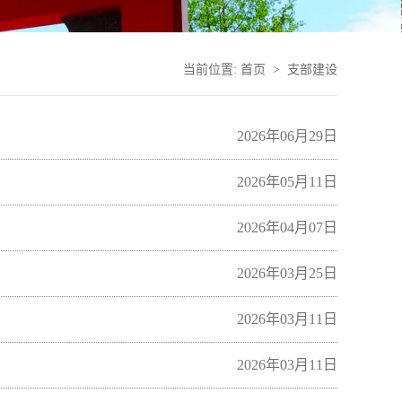
当前位置:
首页
>
支部建设
2026年06月29日
2026年05月11日
2026年04月07日
2026年03月25日
2026年03月11日
2026年03月11日