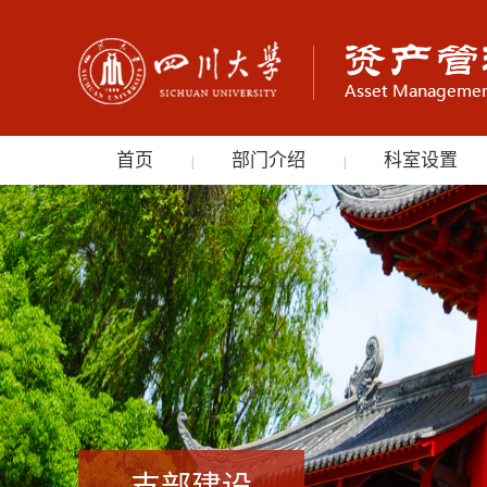
首页
部门介绍
科室设置
|
|