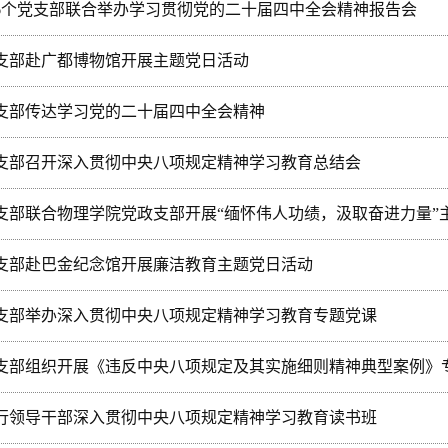
等6个党支部联合举办学习贯彻党的二十届四中全会精神报告会
党支部赴广都博物馆开展主题党日活动
党支部传达学习党的二十届四中全会精神
党支部召开深入贯彻中央八项规定精神学习教育总结会
党支部联合物理学院党政支部开展“缅怀伟人功绩，汲取奋进力量”
党支部赴巴金纪念馆开展廉洁教育主题党日活动
党支部举办深入贯彻中央八项规定精神学习教育专题党课
党支部组织开展《违反中央八项规定及其实施细则精神典型案例》
举行领导干部深入贯彻中央八项规定精神学习教育读书班